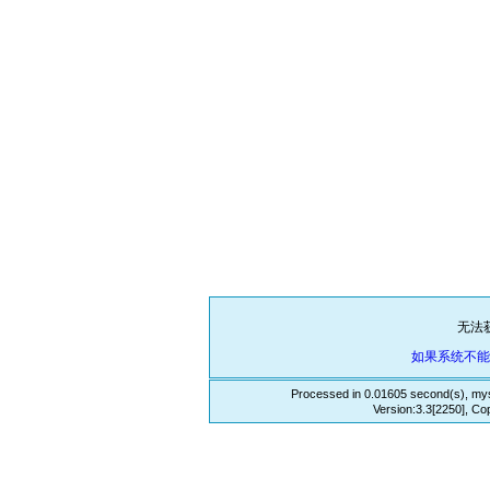
无法
如果系统不
Processed in 0.01605 second(s), mys
Version:3.3[2250], Co