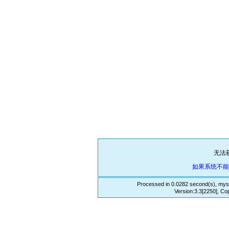
无法
如果系统不
Processed in 0.0282 second(s), mys
Version:3.3[2250], Co