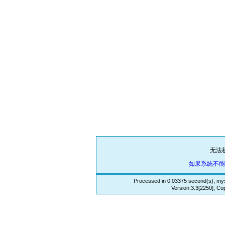
无法
如果系统不
Processed in 0.03375 second(s), mys
Version:3.3[2250], Co